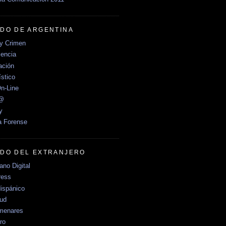
DO DE ARGENTINA
y Crimen
encia
ción
stico
n-Line
e@
y
a Forense
DO DEL EXTRANJERO
no Digital
ress
ispánico
Sud
menares
ro