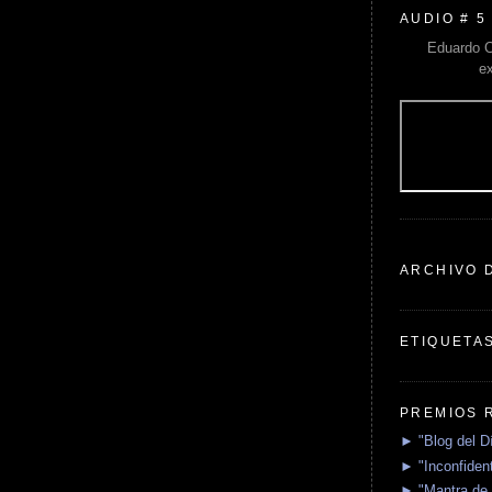
AUDIO # 5
Eduardo C
e
ARCHIVO 
ETIQUETA
PREMIOS 
► "Blog del D
► "Inconfident
► "Mantra de 