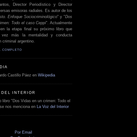
antos, Director Periodístico y Director
ersas emisoras radiales. Es autor de los
sto. Enfoque Sociocriminológico
" y "
Dos
rimen: Todo el caso Ceppi
". Actualmente
en la etapa final su próximo libro que
a vez más la mentalidad y conducta
 criminal argentino.
IL COMPLETO
DIA
rdo Castillo Páez en
Wikipedia
 DEL INTERIOR
 libro "Dos Vidas en un crimen: Todo el
 se nos menciona en
La Voz del Interior
O
Por Email