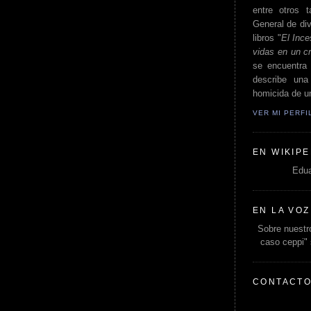
entre otros t
General de div
libros "
El Ince
vidas en un c
se encuentra 
describe un
homicida de un
VER MI PERF
EN WIKIPE
Edua
EN LA VOZ
Sobre nuestro
caso ceppi"
CONTACT