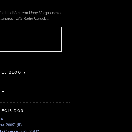
astillo Páez con Rony Vargas desde
xteriores, LV3 Radio Córdoba
DEL BLOG ▼
S▼
RECIBIDOS
ía"
es 2009" (II)
la Comunicación 2011"