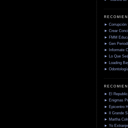
RECOMIEN
► Corrupción 
► Crear Conci
► FMM Educa
► Gen Periodí
► Informate O
► Lo Que S
► Loading Ba
► Odontologí
RECOMIEN
► El Republica
► Enigmas P
► Epicentro H
► Il Grande 
► Martha Col
► Yo Extranje