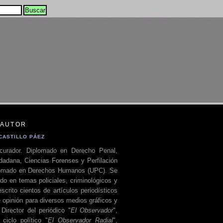
 AUTOR
CASTILLO PÁEZ
curador. Diplomado en Derecho Penal,
dadana, Ciencias Forenses y Perfilación
plomado en Derechos Humanos (UPC). Se
do en temas policiales, criminológicos y
escrito cientos de artículos periodísticos
 opinión para diversos medios gráficos y
 Director del periódico "
El Observador
",
ciclo político "
El Observador Radial
",