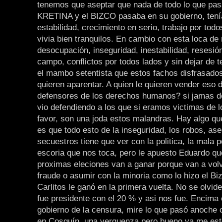
tenemos que aseptar que nada de todo lo que pas
KRETINA y el BIZCO pasaba en su gobierno, ten
estabilidad, crecimiento en serio, trabajo por todo
vivia bien tranquilos. En cambio con esta loca de
desocupación, inseguridad, inestabilidad, resesión
campo, conflictos por todos lados y sin dejar de 
el mambo setentista que estos fachos disfrasado
quieren aparentar. A quien le quieren vender eso 
defensores de los derechos humanos? si jamas de
vio defendiendo a los que si eramos victimas de l
favor, son una joda estos malandras. Hay algo qu
es que todo esto de la inseguridad, los robos, ase
secuestros tiene que ver con la politica, la mala p
escoria que nos toca, pero le apuesto Eduardo qu
proximas eleciones van a ganar porque van a vol
fraude o asumir con la minoria como lo hizo el B
Carlitos le ganó en la primera vuelta. No se olvid
fue presidente con el 20 % y asi nos fue. Encima 
gobierno de la censura, mire lo que pasó anoche
en Cosquín, una verguenza pero bueno ya me es