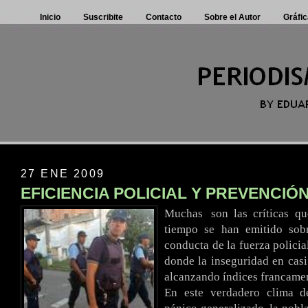
Inicio
Suscribite
Contacto
Sobre el Autor
Gráfic
27 ENE 2009
EFICIENCIA POLICIAL Y PREVENCIÓ
Muchas
..
son
.
las
.
críticas
.
q
tiempo se han emitido sob
conducta de la fuerza polici
donde la inseguridad en casi 
alcanzando índices francame
En este verdadero clima d