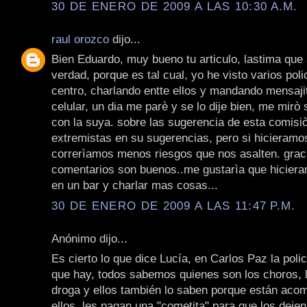
30 DE ENERO DE 2009 A LAS 10:30 A.M.
raul orozco
dijo...
Bien Eduardo, muy bueno tu articulo, lastima que
verdad, porque es tal cual, yo he visto varios poli
centro, charlando entte ellos y mandando mensajit
celular, un dia me parè y se lo dije bien, me mirò s
con la suya. sobre las sugerencia de esta comis
extremistas en su sugerencias, pero si hicieramos
correrìamos menos riesgos que nos asalten. graci
comentarios son buenos..me gustarìa que hicier
en un bar y charlar mas cosas...
30 DE ENERO DE 2009 A LAS 11:47 P.M.
Anónimo dijo...
Es cierto lo que dice Lucía, en Carlos Paz la polic
que hay, todos sabemos quienes son los choros, 
droga y ellos también lo saben porque están ac
ellos, les pagan una "cometita" para que los dejen