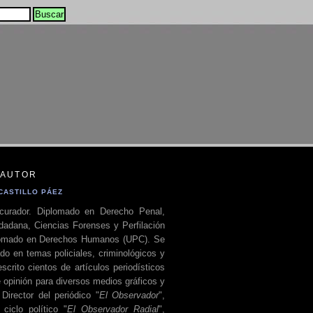
 AUTOR
CASTILLO PÁEZ
curador. Diplomado en Derecho Penal,
dadana, Ciencias Forenses y Perfilación
plomado en Derechos Humanos (UPC). Se
do en temas policiales, criminológicos y
escrito cientos de artículos periodísticos
 opinión para diversos medios gráficos y
 Director del periódico "
El Observador
",
ciclo político "
El Observador Radial
",