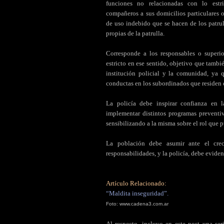
funciones no relacionadas con lo estri
compañeros a sus domicilios particulares 
de uso indebido que se hacen de los patru
propias de la patrulla.
Corresponde a los responsables o superi
estricto en ese sentido, objetivo que tambié
institución policial y la comunidad, ya 
conductas en los subordinados que residen e
La policía debe inspirar confianza en 
implementar distintos programas preventi
sensibilizando a la misma sobre el rol que p
La población debe asumir ante el cre
responsabilidades, y la policía, debe eviden
Artículo Relacionado:
“Maldita inseguridad”.
Foto: www.cadena3.com.ar
Al respecto, incluyo en este post una se