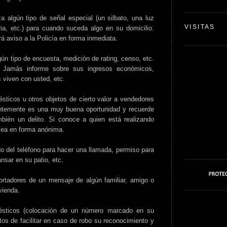
algún tipo de señal especial (un silbato, una luz
VISITAS
ria, etc.) para cuando suceda algo en su domicilio.
rá aviso a la Policía en forma inmediata.
gún tipo de encuesta, medición de rating, censo, etc.
n. Jamás informe sobre sus ingresos económicos,
 viven con usted, etc.
sticos u otros objetos de cierto valor a vendedores
ntemente es una muy buena oportunidad y recuerde
bién un delito. Si conoce a quien está realizando
sea en forma anónima.
o del teléfono para hacer una llamada, permiso para
nsar en su patio, etc.
rtadores de un mensaje de algún familiar, amigo o
vienda.
omésticos (colocación de un número marcado en su
ctos de facilitar en caso de robo su reconocimiento y