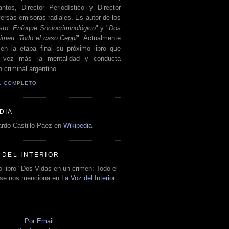
antos, Director Periodístico y Director
ersas emisoras radiales. Es autor de los
sto. Enfoque Sociocriminológico
" y "
Dos
rimen: Todo el caso Ceppi
". Actualmente
en la etapa final su próximo libro que
a vez más la mentalidad y conducta
 criminal argentino.
IL COMPLETO
DIA
rdo Castillo Páez en
Wikipedia
 DEL INTERIOR
 libro "Dos Vidas en un crimen: Todo el
 se nos menciona en
La Voz del Interior
O
Por Email