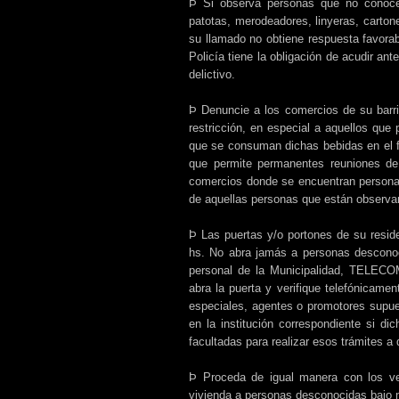
Þ Si observa personas que no conoce
patotas, merodeadores, linyeras, carton
su llamado no obtiene respuesta favora
Policía tiene la obligación de acudir ant
delictivo.
Þ Denuncie a los comercios de su barri
restricción, en especial a aquellos que 
que se consuman dichas bebidas en el f
que permite permanentes reuniones de
comercios donde se encuentran personas
de aquellas personas que están observa
Þ Las puertas y/o portones de su resid
hs. No abra jamás a personas desconoc
personal de la Municipalidad, TELEC
abra la puerta y verifique telefónicame
especiales, agentes o promotores supue
en la institución correspondiente si d
facultadas para realizar esos trámites a 
Þ Proceda de igual manera con los v
vivienda a personas desconocidas bajo n