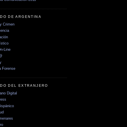
DO DE ARGENTINA
y Crimen
encia
ción
stico
n-Line
e@
y
a Forense
DO DEL EXTRANJERO
no Digital
ress
ispánico
Sud
menares
ro