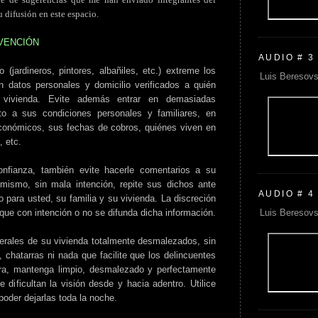
u difusión en este espacio.
VENCIÓN
AUDIO # 3
 (jardineros, pintores, albañiles, etc.) extreme los
Luis Beresovs
 datos personales y domicilio verificados a quién
 vivienda. Evite además entrar en demasiadas
o a sus condiciones personales y familiares, en
conómicos, sus fechas de cobros, quiénes viven en
, etc.
nfianza, también evite hacerle comentarios a su
ismo, sin mala intención, repite sus dichos ante
AUDIO # 4
o para usted, su familia y su vivienda. La discreción
Luis Beresovs
 que con intención o no se difunda dicha información.
aterales de su vivienda totalmente desmalezados, sin
 chatarras ni nada que facilite que los delincuentes
ra, mantenga limpio, desmalezado y perfectamente
 dificultan la visión desde y hacia adentro. Utilice
oder dejarlas toda la noche.