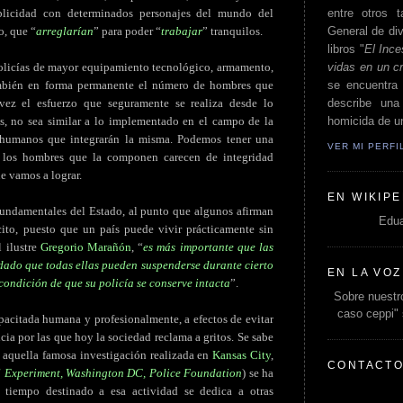
entre otros t
licidad con determinados personajes del mundo del
General de div
o, que “
arreglarían
” para poder “
trabajar
” tranquilos.
libros "
El Ince
vidas en un c
 policías de mayor equipamiento tecnológico, armamento,
se encuentra 
ambién en forma permanente el número de hombres que
describe un
 vez el esfuerzo que seguramente se realiza desde lo
homicida de un
es, no sea similar a lo implementado en el campo de la
s humanos que integrarán la misma. Podemos tener una
VER MI PERF
i los hombres que la componen carecen de integridad
e vamos a lograr.
EN WIKIPE
 fundamentales del Estado, al punto que algunos afirman
Edua
ito, puesto que un país puede vivir prácticamente sin
l ilustre
Gregorio Marañón
, “
es más importante que las
 dado que todas ellas pueden suspenderse durante cierto
EN LA VOZ
 condición de que su policía se conserve intacta
”.
Sobre nuestro
caso ceppi"
pacitada humana y profesionalmente, a efectos de evitar
ncia por las que hoy la sociedad reclama a gritos. Se sabe
l, aquella famosa investigación realizada en
Kansas City
,
CONTACT
l Experiment, Washington DC, Police Foundation
) se ha
 tiempo destinado a esa actividad se dedica a otras