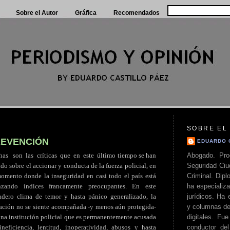
Sobre el Autor
Gráfica
Recomendados
SOBRE EL
PREVENCIÓN
EDUARDO 
Abogado. Pro
has
..
son
.
las
.
críticas
.
que
.
en
.
este
.
último tiempo se han
Seguridad Ciu
do sobre el accionar y conducta de la fuerza policial, en
Criminal. Di
omento donde la inseguridad en casi todo el país está
ha especializa
nzando índices francamente preocupantes. En este
jurídicos. Ha 
adero clima de temor y hasta pánico generalizado, la
y columnas de
ación no se siente acompañada -y menos aún protegida-
digitales. Fue
una institución policial que es permanentemente acusada
conductor del 
ineficiencia, lentitud, inoperatividad, abusos y hasta