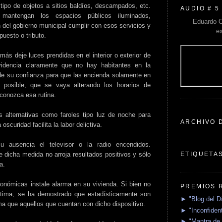
 tipo de objetos a sitios baldíos, descampados, etc.
AUDIO # 5
mantengan los espacios públicos iluminados,
Eduardo C
 del gobierno municipal cumplir con esos servicios y
e
uesto o tributo.
más deje luces prendidas en el interior o exterior de
videncia claramente que no hay habitantes en la
de su confianza para que las encienda solamente en
 posible, que se vaya alterando los horarios de
conozca esa rutina.
alternativas como faroles tipo luz de noche para
ARCHIVO 
oscuridad facilita la labor delictiva.
 ausencia el televisor o la radio encendidos.
ETIQUETA
dicha medida no arroja resultados positivos y sólo
a.
onómicas instale alarma en su vivienda. Si bien no
PREMIOS 
íctima, se ha demostrado que estadísticamente son
► "Blog del D
ma que aquellos que cuentan con dicho dispositivo.
► "Inconfident
► "Mantra de 