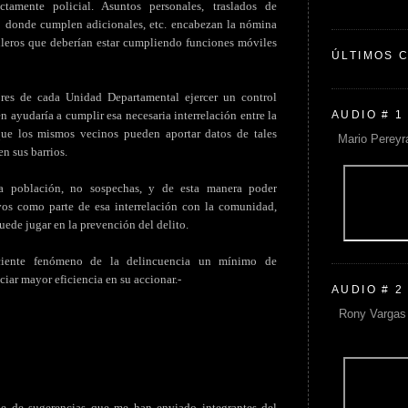
ctamente policial. Asuntos personales, traslados de
o donde cumplen adicionales, etc. encabezan la nómina
lleros que deberían estar cumpliendo funciones móviles
ÚLTIMOS 
ores de cada Unidad Departamental ejercer un control
AUDIO # 1
n ayudaría a cumplir esa necesaria interrelación entre la
que los mismos vecinos pueden aportar datos de tales
Mario Pereyr
n sus barrios.
la población, no sospechas, y de esta manera poder
vos como parte de esa interrelación con la comunidad,
uede jugar en la prevención del delito.
ciente fenómeno de la delincuencia un mínimo de
ciar mayor eficiencia en su accionar.-
AUDIO # 2
Rony Vargas 
rie de sugerencias que me han enviado integrantes del