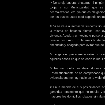
Þ No arroje basura, chatarras ni ningún
Exija a su Municipalidad que se 
desmalezados, etc. ya que es obligación
por los cuales usted está pagando un imp
Þ Si se va a ausentar de su domicilio ja
la misma en horarios diurnos, eso e
vivienda. Acuda a un vecino o persona 
horario nocturno. En la medida de lo
encendido y apagado para evitar que se 
Þ Tenga siempre a mano velas o luces 
aquellos casos en que se corte la luz. La 
Þ No se confíe en dejar durante su
Estadísticamente se ha comprobado que 
evidencia que no hay nadie en la viviend
Þ En la medida de sus posibilidades ec
garantiza totalmente que no resulte v
mayores los domicilios robados sin alar