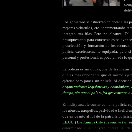
comp
delit
Los gobiernos se esfuerzan en dotar a las
mejores vehículos, etc. incrementando t
integran sus filas. Pero no alcanza. Tal
presupuestario para concretar estos avanc
preselección y formación de los recurso
policía excelentemente equipada, pero s
personal y profesional, es poco y nada lo qu
La policía es sin dudas, una de las piezas
que es más importante que el mismo ejérc
ejército pero jamás sin policía. Al decir de
organizaciones legislativas y económicas,
tiempo, sin que el país sufra gravemente, a
Es indispensable contar con una policía ca
los abusos, atropellos, pasividad e ineficie
que en cuanto al rol de la patrulla policia
EE.UU.
(
The Kansas City Preventive Patro
determinado que un gran porcentual del