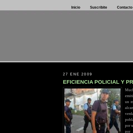
Inicio
Suscribite
Contacto
27 ENE 2009
EFICIENCIA POLICIAL Y 
Muc
emiti
un m
alca
verd
pobl
por 
por 