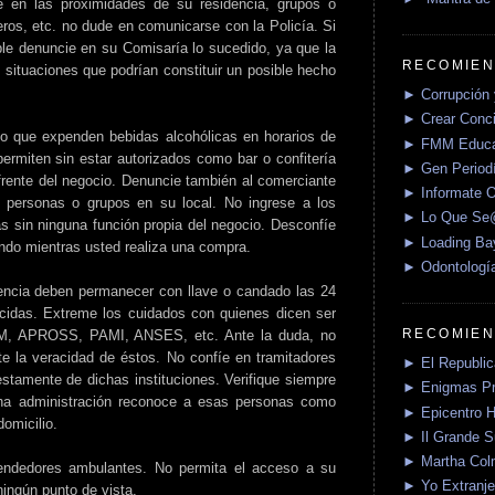
 en las proximidades de su residencia, grupos o
eros, etc. no dude en comunicarse con la Policía. Si
ble denuncie en su Comisaría lo sucedido, ya que la
RECOMIEN
e situaciones que podrían constituir un posible hecho
► Corrupción 
► Crear Conci
o que expenden bebidas alcohólicas en horarios de
► FMM Educa
permiten sin estar autorizados como bar o confitería
► Gen Periodí
rente del negocio. Denuncie también al comerciante
► Informate O
 personas o grupos en su local. No ingrese a los
► Lo Que S
 sin ninguna función propia del negocio. Desconfíe
► Loading Ba
ndo mientras usted realiza una compra.
► Odontologí
encia deben permanecer con llave o candado las 24
idas. Extreme los cuidados con quienes dicen ser
RECOMIEN
OM, APROSS, PAMI, ANSES, etc. Ante la duda, no
nte la veracidad de éstos. No confíe en tramitadores
► El Republica
stamente de dichas instituciones. Verifique siempre
► Enigmas P
icha administración reconoce a esas personas como
► Epicentro H
domicilio.
► Il Grande 
► Martha Col
endedores ambulantes. No permita el acceso a su
► Yo Extranje
ingún punto de vista.