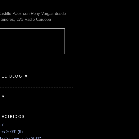
astillo Páez con Rony Vargas desde
xteriores, LV3 Radio Córdoba
DEL BLOG ▼
S▼
RECIBIDOS
ía"
es 2009" (II)
la Comunicación 2011"