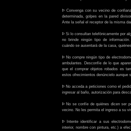
Þ Convenga con su vecino de confianza 
determinada, golpes en la pared diviso
Ante la señal el receptor de la misma da
Þ Si lo consultan telefónicamente por al
no brinde ningún tipo de informació
cuándo se ausentará de la casa, quiénes
Þ No compre ningún tipo de electrodomé
ambulantes. Desconfíe de lo que apare
que el comprar objetos robados es tam
estos ofrecimientos denúncielo aunque 
Þ No acceda a peticiones como el pedid
ingresar al baño, autorización para desca
Þ No se confíe de quiénes dicen ser po
vecino. No les permita el ingreso a su vi
Þ Intente identificar a sus electrod
interior, nombre con pintura, etc.) a efe