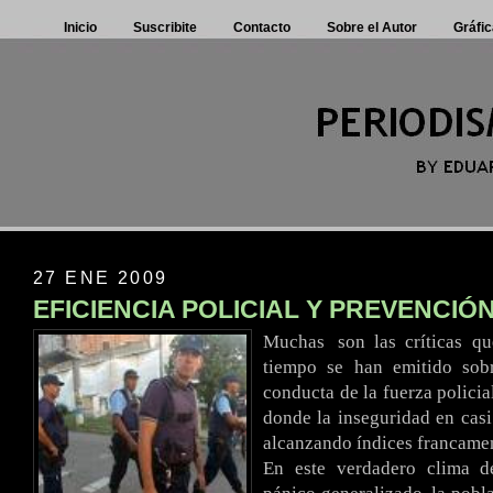
Inicio
Suscribite
Contacto
Sobre el Autor
Gráfic
27 ENE 2009
EFICIENCIA POLICIAL Y PREVENCIÓ
Muchas
..
son
.
las
.
críticas
.
q
tiempo se han emitido sob
conducta de la fuerza polici
donde la inseguridad en casi 
alcanzando índices francame
En este verdadero clima d