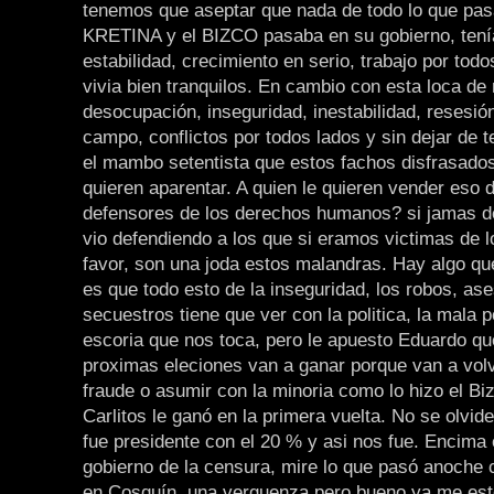
tenemos que aseptar que nada de todo lo que pas
KRETINA y el BIZCO pasaba en su gobierno, ten
estabilidad, crecimiento en serio, trabajo por todo
vivia bien tranquilos. En cambio con esta loca de
desocupación, inseguridad, inestabilidad, resesión
campo, conflictos por todos lados y sin dejar de 
el mambo setentista que estos fachos disfrasado
quieren aparentar. A quien le quieren vender eso 
defensores de los derechos humanos? si jamas de
vio defendiendo a los que si eramos victimas de l
favor, son una joda estos malandras. Hay algo qu
es que todo esto de la inseguridad, los robos, ase
secuestros tiene que ver con la politica, la mala p
escoria que nos toca, pero le apuesto Eduardo qu
proximas eleciones van a ganar porque van a vol
fraude o asumir con la minoria como lo hizo el B
Carlitos le ganó en la primera vuelta. No se olvid
fue presidente con el 20 % y asi nos fue. Encima 
gobierno de la censura, mire lo que pasó anoche
en Cosquín, una verguenza pero bueno ya me es