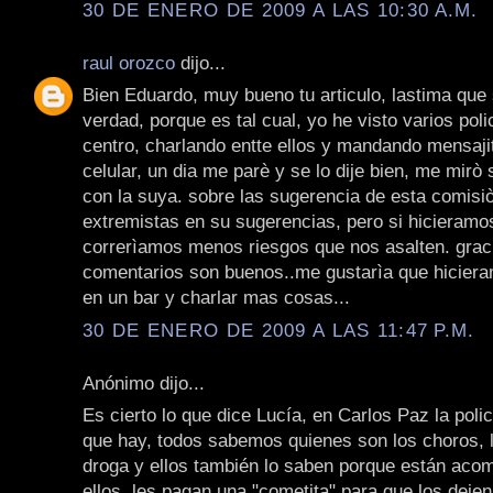
30 DE ENERO DE 2009 A LAS 10:30 A.M.
raul orozco
dijo...
Bien Eduardo, muy bueno tu articulo, lastima que
verdad, porque es tal cual, yo he visto varios poli
centro, charlando entte ellos y mandando mensajit
celular, un dia me parè y se lo dije bien, me mirò s
con la suya. sobre las sugerencia de esta comis
extremistas en su sugerencias, pero si hicieramos
correrìamos menos riesgos que nos asalten. graci
comentarios son buenos..me gustarìa que hicier
en un bar y charlar mas cosas...
30 DE ENERO DE 2009 A LAS 11:47 P.M.
Anónimo dijo...
Es cierto lo que dice Lucía, en Carlos Paz la polic
que hay, todos sabemos quienes son los choros, 
droga y ellos también lo saben porque están ac
ellos, les pagan una "cometita" para que los dejen