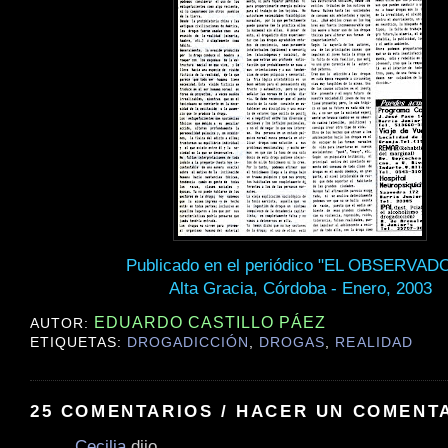
Publicado en el periódico "EL OBSERVAD
Alta Gracia, Córdoba - Enero, 2003
EDUARDO CASTILLO PÁEZ
AUTOR:
ETIQUETAS:
DROGADICCIÓN
,
DROGAS
,
REALIDAD
25 COMENTARIOS / HACER UN COMENT
Cecilia
dijo...