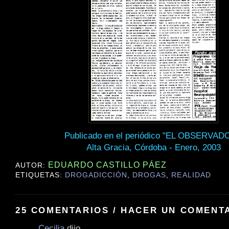
Publicado en el periódico "EL OBSERVAD
Alta Gracia, Córdoba - Enero, 2003
EDUARDO CASTILLO PÁEZ
AUTOR:
ETIQUETAS:
DROGADICCIÓN
,
DROGAS
,
REALIDAD
25 COMENTARIOS / HACER UN COMENT
Cecilia
dijo...