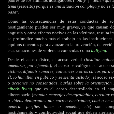
padres de los alumnos hostigadores (“
bully
”) “
tienen que 
tema
(resuelto)
porque es una situación compleja y no es l
pasa
".
Como las consecuencias de estas conductas de ac
hostigamiento pueden ser muy graves, ya que causan dol
angustia y otros efectos nocivos en las víctimas, resulta 
se profundice mucho más el trabajo en las instituciones
equipos docentes para avanzar en la prevención, detección
esas situaciones de violencia conocidas como
bullying
.
Desde el acoso físico, el acoso verbal (
insultar, colo
amenazar, por ejemplo
), el acoso psicológico, el acoso s
víctima, difundir rumores, convencer a otros chicos para 
él, lo humillen en público y se sienta aislado
), el acoso se
o acciones no consentidas, burlas sobre la orientación s
ciberbullying
que es el acoso desarrollado en el amp
ciberespacio (
mandar mensajes desagradables, circular r
o videos denigrantes por correo electrónico, chat o en la
generar perfiles falsos o gemelos, etc
) son comp
hostigamiento y conflictividad social que deben alertar