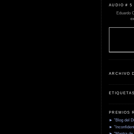
AUDIO # 5
Eduardo C
e
ARCHIVO 
ETIQUETA
PREMIOS 
► "Blog del D
► "Inconfident
► "Mantra de 