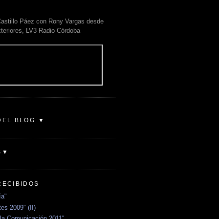
astillo Páez con Rony Vargas desde
xteriores, LV3 Radio Córdoba
DEL BLOG ▼
S▼
RECIBIDOS
ía"
es 2009" (II)
la Comunicación 2011"