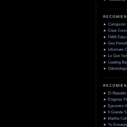
RECOMIEN
► Corrupción 
► Crear Conci
► FMM Educa
► Gen Periodí
► Informate O
► Lo Que S
► Loading Ba
► Odontologí
RECOMIEN
► El Republica
► Enigmas P
► Epicentro H
► Il Grande 
► Martha Col
► Yo Extranje