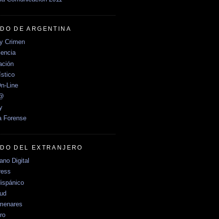
DO DE ARGENTINA
y Crimen
encia
ción
stico
n-Line
e@
y
a Forense
DO DEL EXTRANJERO
no Digital
ress
ispánico
Sud
menares
ro