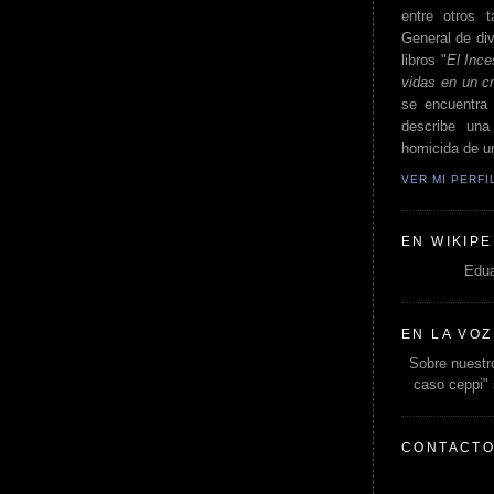
entre otros t
General de div
libros "
El Ince
vidas en un c
se encuentra 
describe un
homicida de un
VER MI PERF
EN WIKIPE
Edua
EN LA VOZ
Sobre nuestro
caso ceppi"
CONTACT