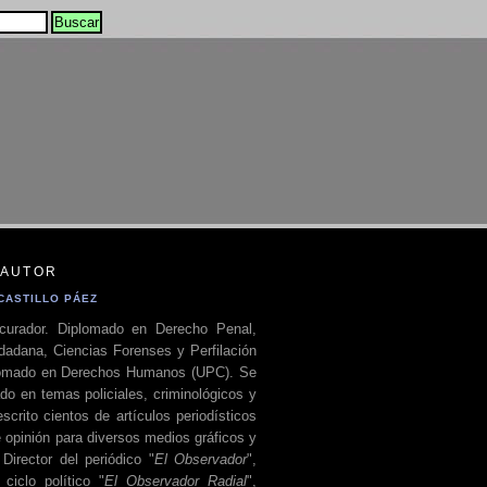
 AUTOR
CASTILLO PÁEZ
curador. Diplomado en Derecho Penal,
dadana, Ciencias Forenses y Perfilación
plomado en Derechos Humanos (UPC). Se
do en temas policiales, criminológicos y
escrito cientos de artículos periodísticos
 opinión para diversos medios gráficos y
 Director del periódico "
El Observador
",
ciclo político "
El Observador Radial
",