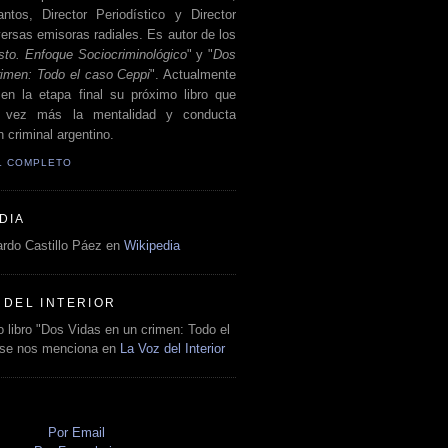
antos, Director Periodístico y Director
ersas emisoras radiales. Es autor de los
sto. Enfoque Sociocriminológico
" y "
Dos
rimen: Todo el caso Ceppi
". Actualmente
en la etapa final su próximo libro que
a vez más la mentalidad y conducta
 criminal argentino.
IL COMPLETO
DIA
rdo Castillo Páez en
Wikipedia
 DEL INTERIOR
 libro "Dos Vidas en un crimen: Todo el
 se nos menciona en
La Voz del Interior
O
Por Email