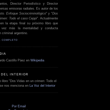
antos, Director Periodístico y Director
ersas emisoras radiales. Es autor de los
sto. Enfoque Sociocriminológico
" y "
Dos
rimen: Todo el caso Ceppi
". Actualmente
en la etapa final su próximo libro que
a vez más la mentalidad y conducta
 criminal argentino.
IL COMPLETO
DIA
rdo Castillo Páez en
Wikipedia
 DEL INTERIOR
 libro "Dos Vidas en un crimen: Todo el
 se nos menciona en
La Voz del Interior
O
Por Email