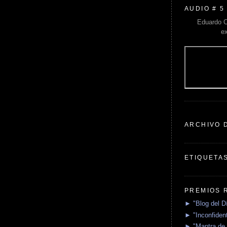
AUDIO # 5
Eduardo C
e
ARCHIVO 
ETIQUETA
PREMIOS 
► "Blog del D
► "Inconfident
► "Mantra de 