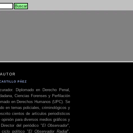
 AUTOR
CASTILLO PÁEZ
curador. Diplomado en Derecho Penal,
dadana, Ciencias Forenses y Perfilación
plomado en Derechos Humanos (UPC). Se
do en temas policiales, criminológicos y
escrito cientos de artículos periodísticos
 opinión para diversos medios gráficos y
 Director del periódico "
El Observador
",
ciclo político "
El Observador Radial
",