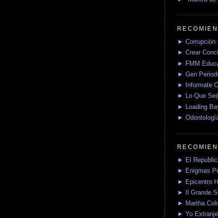
RECOMIEN
► Corrupción 
► Crear Conci
► FMM Educa
► Gen Periodí
► Informate O
► Lo Que S
► Loading Ba
► Odontologí
RECOMIEN
► El Republica
► Enigmas P
► Epicentro H
► Il Grande 
► Martha Col
► Yo Extranje