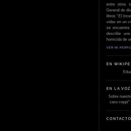
entre otros t
General de div
libros "
El Ince
vidas en un c
se encuentra 
describe un
homicida de un
VER MI PERF
EN WIKIPE
Edua
EN LA VOZ
Sobre nuestro
caso ceppi"
CONTACT