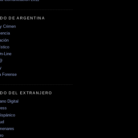
DO DE ARGENTINA
y Crimen
encia
ción
stico
n-Line
e@
y
a Forense
DO DEL EXTRANJERO
no Digital
ress
ispánico
Sud
menares
ro