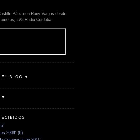
astillo Páez con Rony Vargas desde
xteriores, LV3 Radio Córdoba
DEL BLOG ▼
S▼
RECIBIDOS
ía"
es 2009" (II)
la Comunicación 2011"