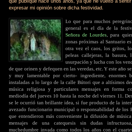
que publiqué hace unos años, ya que he vuelto a sentir
expresar mi opinión sobre dicha festividad.
Lo que para muchos peregrino
general es el día de la fest
Señora de Lourdes
, para quie
zonas próximas al Santuario e
otra vez el caos, los gritos, l
peleas callejeras, la basura, 
usurpación y lucha con los vend
de que orinen y defequen en las veredas, etc. Y este año s
y muy lamentable por cierto- ingrediente, enormes b
instaladas a lo largo de la calle Bútori que a altísimos d
música religiosa y particulares mensajes en forma c
mediodía del jueves 10 hasta la noche del viernes 11. D
se le ocurrió tan brillante idea, si fue producto de la int
avezado funcionario municipal o responsabilidad de los 
que entendieron más conveniente la difusión de música
mensajes de una catequesis sin dudas infructuos
muchedumbre invada como todos los años con el cuartet