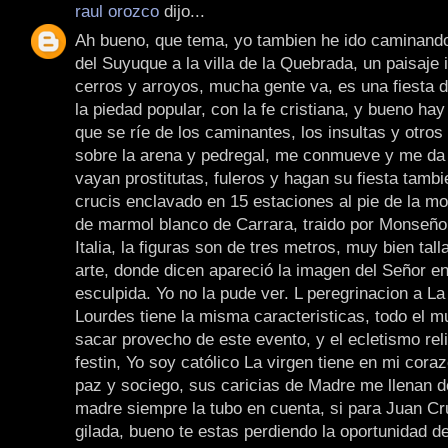
raul orozco
dijo...
Ah bueno, que tema, yo tambien he ido caminando
del Suyuque a la villa de la Quebrada, un paisaje
cerros y arroyos, mucha gente va, es una fiesta
la piedad popular, con la fe cristiana, y bueno hay
que se ríe de los caminantes, los insultas y otros 
sobre la arena y pedregal, me conmueve y me da
vayan prostitutas, fuleros y hagan su fiesta tamb
crucis enclavado en 15 estaciones al pie de la m
de marmol blanco de Carrara, traido por Monseñ
Italia, la figuras son de tres metros, muy bien tal
arte, donde dicen apareció la imagen del Señor en
esculpida. Yo no la pude ver. L peregrinacion a La
Lourdes tiene la misma caracteristicas, todo el m
sacar provecho de este evento, y el ecletismo rel
festin, Yo soy católico La virgen tiene en mi cora
paz y sociego, sus caricias de Madre me llenan d
madre siempre la tubo en cuenta, si para Juan C
gilada, bueno te estas perdiendo la oportunidad de