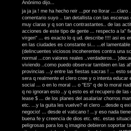
Anónimo dijo...
ja ja ja ! me ha hecho reir ...por no llorar ....claro 
comentario suyo .. tan detallista con las escenas 
muy claras y q son tan contrastantes.. de las acti
acciones de este tipo de gente ... respecto a la" fi
virgen" ... es exacto lo q ud. describe !!!! asi es 
en las ciudades es constante si... ...el lamentabl
(delincuentes viciosos incoherentes contra una s
normal ...con valores reales ..verdaderos... )dec
viviendo ..como puedo observar tambien en las af
provincias ...y entre las fiestas sacras ! ... esto s
sera q realmente el clero cree y o intenta educar en
social ... o en lo moral ... o "ES" q de lo moral nad
q no ignoran esto ..y q esto es el recupero de las
lease $ ... de los planes del asalariar chorros man
etc. ...y la guita les vuelve? el clero ...desde q exi
negocio! ... desde el vaticano ! ...y eso nada tiene
buena fe y creencia de dios etc. etc. estas situa
peligrosas para los q imagino debieron soportar t