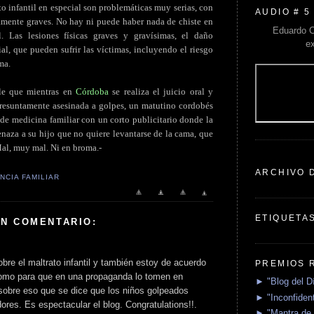
to infantil en especial son problemáticas muy serias, con
AUDIO # 5
amente graves. No hay ni puede haber nada de chiste en
Eduardo C
l. Las lesiones físicas graves y gravísimas, el daño
e
al, que pueden sufrir las víctimas, incluyendo el riesgo
ma.
ble que mientras en
Córdoba
se realiza el juicio oral y
presuntamente asesinada a golpes, un matutino cordobés
de medicina familiar con un corto publicitario donde la
naza a su hijo que no quiere levantarse de la cama, que
 Mal, muy mal. Ni en broma.-
ARCHIVO 
NCIA FAMILIAR
ETIQUETA
UN COMENTARIO:
bre el maltrato infantil y también estoy de acuerdo
PREMIOS 
omo para que en una propaganda lo tomen en
► "Blog del D
sobre eso que se dice que los niños golpeados
► "Inconfident
ores. Es espectacular el blog. Congratulations!!.
► "Mantra de 