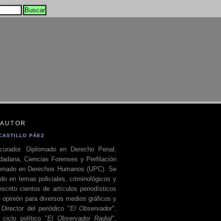
 AUTOR
CASTILLO PÁEZ
curador. Diplomado en Derecho Penal,
dadana, Ciencias Forenses y Perfilación
plomado en Derechos Humanos (UPC). Se
do en temas policiales, criminológicos y
escrito cientos de artículos periodísticos
 opinión para diversos medios gráficos y
 Director del periódico "
El Observador
",
ciclo político "
El Observador Radial
",