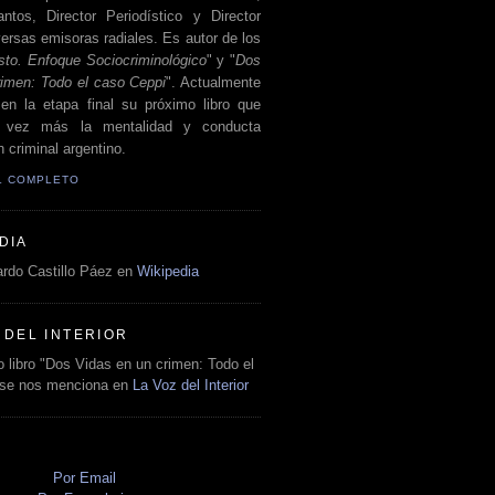
antos, Director Periodístico y Director
ersas emisoras radiales. Es autor de los
sto. Enfoque Sociocriminológico
" y "
Dos
rimen: Todo el caso Ceppi
". Actualmente
en la etapa final su próximo libro que
a vez más la mentalidad y conducta
 criminal argentino.
IL COMPLETO
DIA
rdo Castillo Páez en
Wikipedia
 DEL INTERIOR
 libro "Dos Vidas en un crimen: Todo el
 se nos menciona en
La Voz del Interior
O
Por Email