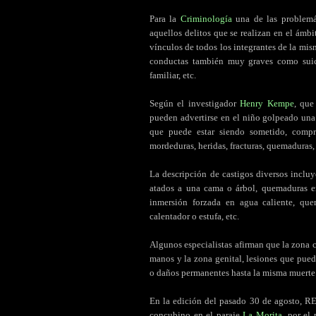
.
Para la
Criminología
una de las problemát
aquellos delitos que se realizan en el ámbi
vínculos de todos los integrantes de la mis
conductas también muy graves como suici
familiar, etc.
.
Según el investigador
Henry Kempe
, que
pueden advertirse en el niño golpeado una 
que puede estar siendo sometido, compre
mordeduras, heridas, fracturas, quemaduras, 
.
La descripción de castigos diversos incluy
atados a una cama o árbol, quemaduras en 
inmersión forzada en agua caliente, qu
calentador o estufa, etc.
.
Algunos especialistas afirman que la zona 
manos y la zona genital, lesiones que pued
o daños permanentes hasta la misma muerte 
.
En la edición del pasado 30 de agosto, 
concubino en el paraje
La Morita
, por el