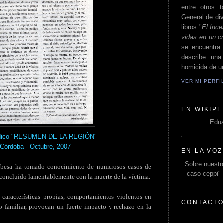
entre otros t
General de div
libros "
El Ince
vidas en un c
se encuentra 
describe un
homicida de un
VER MI PERF
EN WIKIPE
Edua
riódico "RESUMEN DE LA REGIÓN"
 Córdoba - Octubre, 2007
EN LA VOZ
Sobre nuestro
dobesa ha tomado conocimiento de numerosos casos de
caso ceppi"
n concluido lamentablemente con la muerte de la víctima.
 características propias, comportamientos violentos en
CONTACT
 familiar, provocan un fuerte impacto y rechazo en la