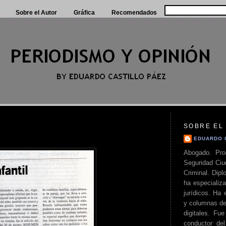
Sobre el Autor
Gráfica
Recomendados
SOBRE EL
EDUARDO 
Abogado. Pro
Seguridad Ciu
Criminal. Di
ha especializa
jurídicos. Ha 
y columnas de
digitales. Fue
conductor del 