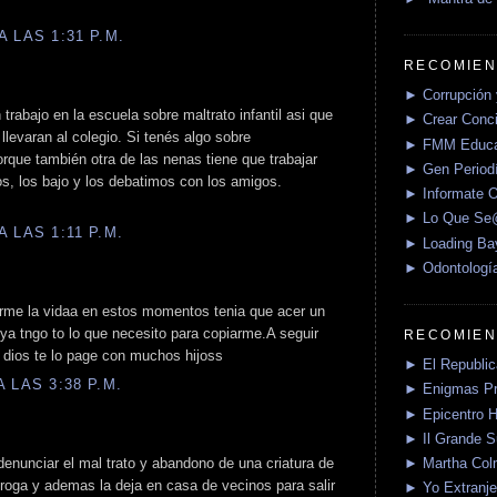
 LAS 1:31 P.M.
RECOMIEN
► Corrupción 
trabajo en la escuela sobre maltrato infantil asi que
► Crear Conci
 llevaran al colegio. Si tenés algo sobre
► FMM Educa
orque también otra de las nenas tiene que trabajar
► Gen Periodí
s, los bajo y los debatimos con los amigos.
► Informate O
► Lo Que S
 LAS 1:11 P.M.
► Loading Ba
► Odontologí
rme la vidaa en estos momentos tenia que acer un
 ya tngo to lo que necesito para copiarme.A seguir
RECOMIEN
 dios te lo page con muchos hijoss
► El Republica
 LAS 3:38 P.M.
► Enigmas P
► Epicentro H
► Il Grande 
► Martha Col
enunciar el mal trato y abandono de una criatura de
droga y ademas la deja en casa de vecinos para salir
► Yo Extranje