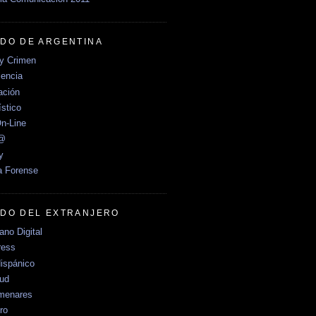
DO DE ARGENTINA
y Crimen
encia
ción
stico
n-Line
e@
y
a Forense
DO DEL EXTRANJERO
no Digital
ress
ispánico
Sud
menares
ro