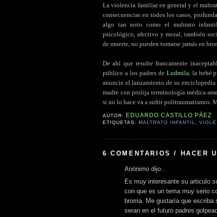
La violencia familiar en general y el maltra
consecuencias en todos los casos, profund
algo tan serio como el maltrato infanti
psicológico, afectivo y moral, también soci
de muerte, no pueden tomarse jamás en bro
.
De ahí que resulte francamente inacepta
público a los padres de
Ludmila
, la bebé 
anuncie el lanzamiento de su enciclopedia 
madre con prolija terminología médica ame
si no lo hace va a sufrir politraumatismos.
EDUARDO CASTILLO PÁEZ
AUTOR:
ETIQUETAS:
MALTRATO INFANTIL
,
VIOLE
6 COMENTARIOS / HACER 
Anónimo dijo...
Es muy interesante su articulo so
con que es un tema muy serio c
broma. Me gustaría que escriba 
seran en el futuro padres golpead