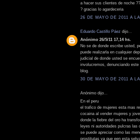
a hacer sus clientes de noche ?
? gracias lo agardeceria
26 DE MAYO DE 2011 A LA
Eduardo Castillo Páez
dijo...
Anónimo 26/5/11 17,14 hs.
No se de donde escribe usted, pe
puede realizarla en cualquier dep
judicial de donde usted se encu
involucremos, denunciando este t
blog.
30 DE MAYO DE 2011 A LA
Anónimo dijo...
En el peru
el trafico de mujeres esta mas re
cocaina al vender mujeres y jov
donde la fiebre del oro ha trans
leyes ni autoridades pulcras las
se puede apreciar como las meno
prostitutas ya que een esta selv