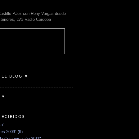
astillo Páez con Rony Vargas desde
xteriores, LV3 Radio Córdoba
DEL BLOG ▼
S▼
RECIBIDOS
ía"
es 2009" (II)
la Comunicación 2011"