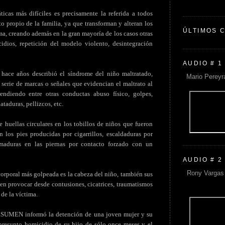
icas más difíciles es precisamente la referida a todos
to propio de la familia, ya que transforman y alteran los
ÚLTIMOS 
ma, creando además en la gran mayoría de los casos otras
dios, repetición del modelo violento, desintegración
AUDIO # 1
 hace años describió el síndrome del niño maltratado,
Mario Pereyr
serie de marcas o señales que evidencian el maltrato al
ndiendo entre otras conductas abuso físico, golpes,
ataduras, pellizcos, etc.
e huellas circulares en los tobillos de niños que fueron
los pies producidas por cigarrillos, escaldaduras por
emaduras en las piernas por contacto forzado con un
AUDIO # 2
Rony Vargas 
corporal más golpeada es la cabeza del niño, también sus
en provocar desde contusiones, cicatrices, traumatismos
de la víctima.
RESUMEN informó la detención de una joven mujer y su
 presunto homicidio de su hijo de sólo once meses y el