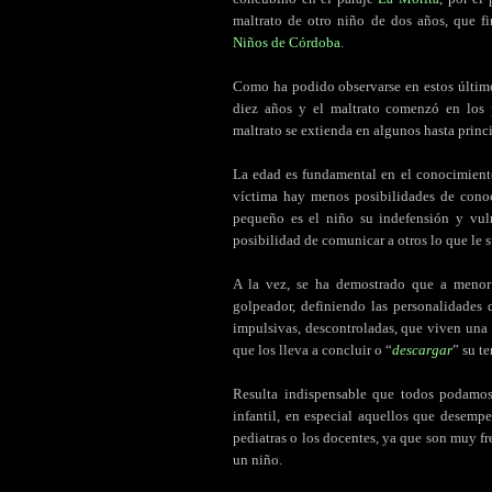
maltrato de otro niño de dos años, que f
Niños de Córdoba
.
.
Como ha podido observarse en estos último
diez años y el maltrato comenzó en los 
maltrato se extienda en algunos hasta princ
.
La edad es fundamental en el conocimiento
víctima hay menos posibilidades de conoc
pequeño es el niño su indefensión y vul
posibilidad de comunicar a otros lo que le 
.
A la vez, se ha demostrado que a menor
golpeador, definiendo las personalidades
impulsivas, descontroladas, que viven una s
que los lleva a concluir o “
descargar
” su te
.
Resulta indispensable que todos podamos e
infantil, en especial aquellos que desemp
pediatras o los docentes, ya que son muy fre
un niño.
.